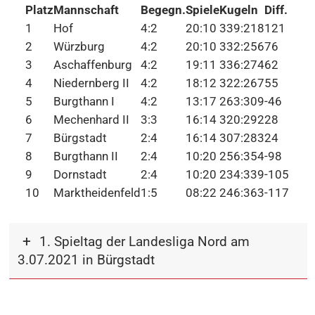
Platz
Mannschaft
Begegn.
Spiele
Kugeln
Diff.
1
Hof
4:2
20:10
339:218
121
2
Würzburg
4:2
20:10
332:256
76
3
Aschaffenburg
4:2
19:11
336:274
62
4
Niedernberg II
4:2
18:12
322:267
55
5
Burgthann I
4:2
13:17
263:309
-46
6
Mechenhard II
3:3
16:14
320:292
28
7
Bürgstadt
2:4
16:14
307:283
24
8
Burgthann II
2:4
10:20
256:354
-98
9
Dornstadt
2:4
10:20
234:339
-105
10
Marktheidenfeld
1:5
08:22
246:363
-117
1. Spieltag der Landesliga Nord am
3.07.2021 in Bürgstadt