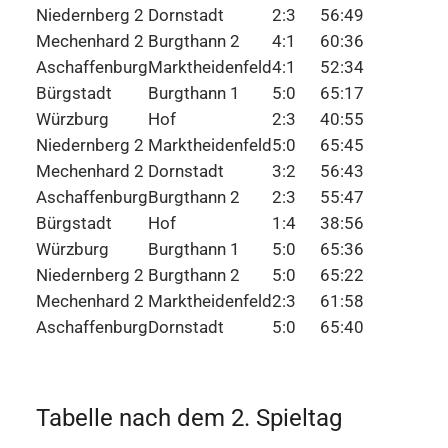
Niedernberg 2
Dornstadt
2:3
56:49
Mechenhard 2
Burgthann 2
4:1
60:36
Aschaffenburg
Marktheidenfeld
4:1
52:34
Bürgstadt
Burgthann 1
5:0
65:17
Würzburg
Hof
2:3
40:55
Niedernberg 2
Marktheidenfeld
5:0
65:45
Mechenhard 2
Dornstadt
3:2
56:43
Aschaffenburg
Burgthann 2
2:3
55:47
Bürgstadt
Hof
1:4
38:56
Würzburg
Burgthann 1
5:0
65:36
Niedernberg 2
Burgthann 2
5:0
65:22
Mechenhard 2
Marktheidenfeld
2:3
61:58
Aschaffenburg
Dornstadt
5:0
65:40
Tabelle nach dem 2. Spieltag