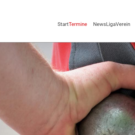
Start
Termine
News
Liga
Verein