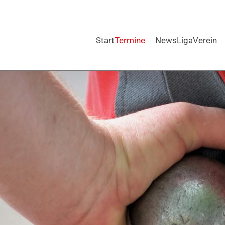
Start
Termine
News
Liga
Verein