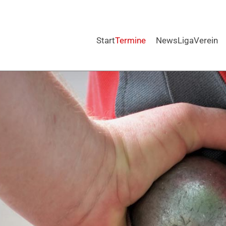
Start
Termine
News
Liga
Verein