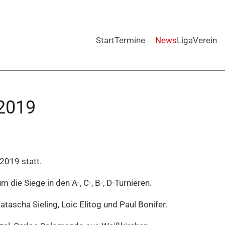
Start
Termine
News
Liga
Verein
2019
2019 statt.
ie Siege in den A-, C-, B-, D-Turnieren.
tascha Sieling, Loic Elitog und Paul Bonifer.