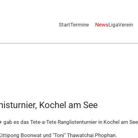
Start
Termine
News
Liga
Verein
isturnier, Kochel am See
gab es das Tete-a-Tete Ranglistenturnier in Kochel am See
 Kittipong Boonwat und "Toni" Thawatchai Phophan.