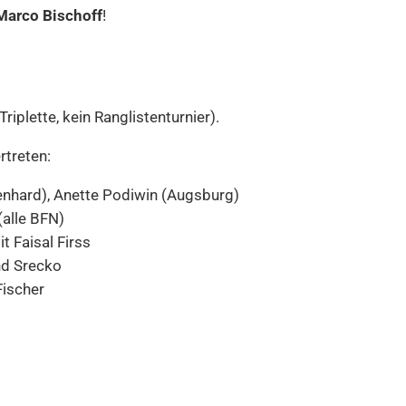
Marco Bischoff
!
g
iplette, kein Ranglistenturnier).
rtreten:
henhard), Anette Podiwin (Augsburg)
(alle BFN)
t Faisal Firss
nd Srecko
Fischer