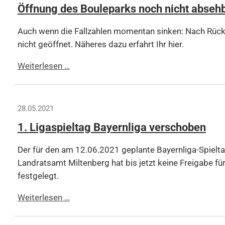
Öffnung des Bouleparks noch nicht abseh
Auch wenn die Fallzahlen momentan sinken: Nach Rück
nicht geöffnet. Näheres dazu erfahrt Ihr hier.
Öffnung
Weiterlesen …
des
Bouleparks
noch
28.05.2021
nicht
1. Ligaspieltag Bayernliga verschoben
absehbar
Der für den am 12.06.2021 geplante Bayernliga-Spiel
Landratsamt Miltenberg hat bis jetzt keine Freigabe für
festgelegt.
1.
Weiterlesen …
Ligaspieltag
Bayernliga