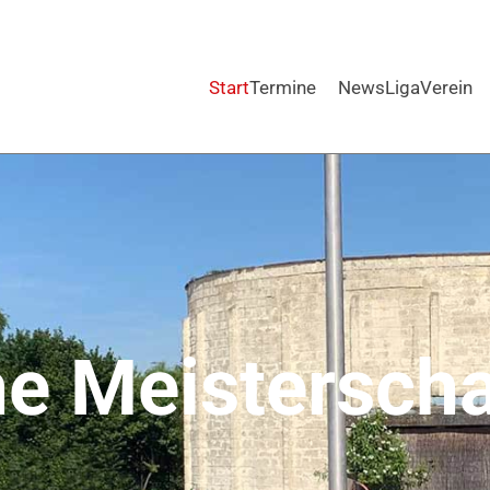
Start
Termine
News
Liga
Verein
he Meisterscha