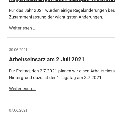
Für das Jahr 2021 wurden einige Regeländerungen beschl
Zusammenfassung der wichtigsten Änderungen.
Regelneuerungen
Weiterlesen …
des
Petanque-
Weltverband
30.06.2021
FIPJP
Arbeitseinsatz am 2.Juli 2021
2021
Für Freitag, den 2.7.2021 planen wir einen Arbeitseins
Hintergrund dazu ist der 1. Ligatag am 3.7.2021
Arbeitseinsatz
Weiterlesen …
am
2.Juli
2021
07.06.2021