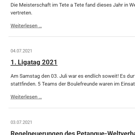
Die Meisterschaft im Tete a Tete fand dieses Jahr in W
vertreten.
Bayerische
Weiterlesen …
Meisterschaft
+
Qualifikation
04.07.2021
zur
1. Ligatag 2021
DM
in
Am Samstag den 03. Juli war es endlich soweit! Es du
der
stattfinden. 5 Teams der Boulefreunde waren im Einsat
Formation
Tete
1.
Weiterlesen …
a
Ligatag
Tete
2021
03.07.2021
Regelneuerungen des Petanque-Weltverb