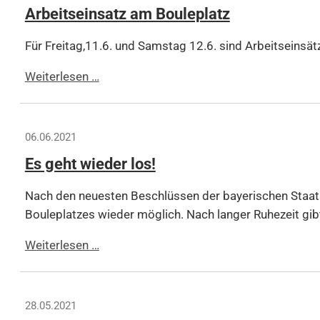
Arbeitseinsatz am Bouleplatz
Für Freitag,11.6. und Samstag 12.6. sind Arbeitseinsätz
Arbeitseinsatz
Weiterlesen …
am
Bouleplatz
06.06.2021
Es geht wieder los!
Nach den neuesten Beschlüssen der bayerischen Staat
Bouleplatzes wieder möglich. Nach langer Ruhezeit gibt e
Es
Weiterlesen …
geht
wieder
los!
28.05.2021