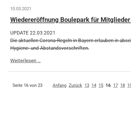
verschoben
10.03.2021
Wiedereröffnung Boulepark für Mitglieder
UPDATE 22.03.2021
Die aktuellen Corona-Regeln in Bayern erlauben in abs
Hygiene- und Abstandsvorschriften.
Wiedereröffnung
Weiterlesen …
Boulepark
für
Mitglieder
Seite 16 von 23
Anfang
Zurück
13
14
15
16
17
18
1
geplant