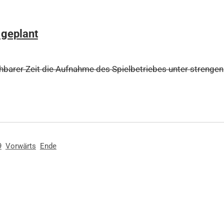
 geplant
ehbarer Zeit die Aufnahme des Spielbetriebes unter strengen
9
Vorwärts
Ende