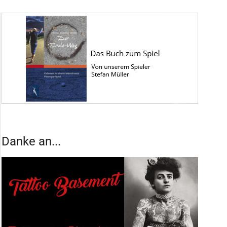
Danke an...