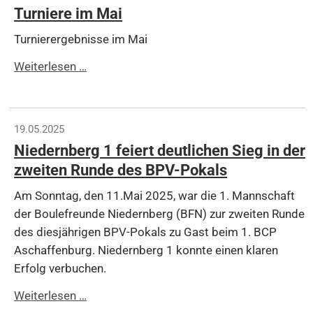
Bezirksoberliga
Turniere im Mai
Turnierergebnisse im Mai
Turniere
Weiterlesen …
im
Mai
19.05.2025
Niedernberg 1 feiert deutlichen Sieg in der
zweiten Runde des BPV-Pokals
Am Sonntag, den 11.Mai 2025, war die 1. Mannschaft
der Boulefreunde Niedernberg (BFN) zur zweiten Runde
des diesjährigen BPV-Pokals zu Gast beim 1. BCP
Aschaffenburg. Niedernberg 1 konnte einen klaren
Erfolg verbuchen.
Niedernberg
Weiterlesen …