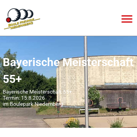
Bayerische Meisterschaft
55+
Bayerische Meisterschaft 55+
Termin: 15.8.2026
im Boulepark Niedernberg