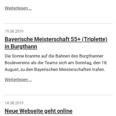
Deutsche
Weiterlesen …
Meisterschaft
im
Tête-
19.08.2019
à-
Bayerische Meisterschaft 55+ (Triplette)
tête
in Burgthann
Die Sonne brannte auf die Bahnen des Burgthanner
Boulevereins als die Teams sich am Sonntag, den 18.
August, zu den Bayerischen Meisterschaften trafen.
Bayerische
Weiterlesen …
Meisterschaft
55+
(Triplette)
14.08.2019
in
Neue Webseite geht online
Burgthann