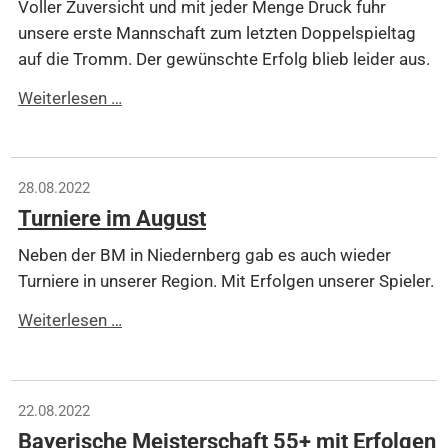
erreicht
Voller Zuversicht und mit jeder Menge Druck fuhr
die
unsere erste Mannschaft zum letzten Doppelspieltag
Endrunde
auf die Tromm. Der gewünschte Erfolg blieb leider aus.
Bundesliga
Weiterlesen …
-
der
letzte
28.08.2022
Spieltag
Turniere im August
Neben der BM in Niedernberg gab es auch wieder
Turniere in unserer Region. Mit Erfolgen unserer Spieler.
Turniere
Weiterlesen …
im
August
22.08.2022
Bayerische Meisterschaft 55+ mit Erfolgen