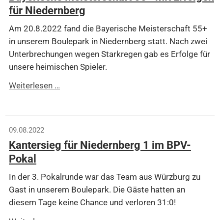
für Niedernberg
Am 20.8.2022 fand die Bayerische Meisterschaft 55+
in unserem Boulepark in Niedernberg statt. Nach zwei
Unterbrechungen wegen Starkregen gab es Erfolge für
unsere heimischen Spieler.
Bayerische
Weiterlesen …
Meisterschaft
55+
mit
09.08.2022
Erfolgen
Kantersieg für Niedernberg 1 im BPV-
für
Pokal
Niedernberg
In der 3. Pokalrunde war das Team aus Würzburg zu
Gast in unserem Boulepark. Die Gäste hatten an
diesem Tage keine Chance und verloren 31:0!