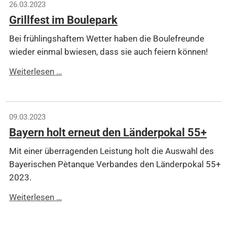
26.03.2023
Rudi
Grillfest im Boulepark
Barth
Bei frühlingshaftem Wetter haben die Boulefreunde
wieder einmal bwiesen, dass sie auch feiern können!
Grillfest
Weiterlesen …
im
Boulepark
09.03.2023
Bayern holt erneut den Länderpokal 55+
Mit einer überragenden Leistung holt die Auswahl des
Bayerischen Pètanque Verbandes den Länderpokal 55+
2023.
Bayern
Weiterlesen …
holt
erneut