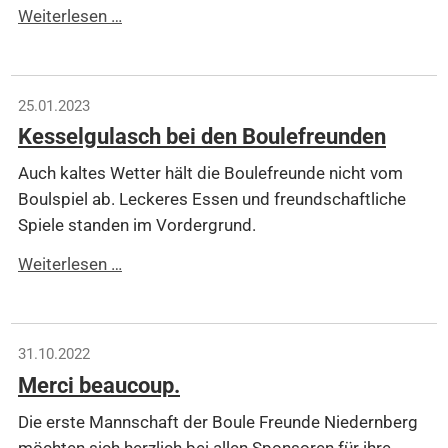
Jahreshauptversammlung
Weiterlesen …
2023
25.01.2023
Kesselgulasch bei den Boulefreunden
Auch kaltes Wetter hält die Boulefreunde nicht vom
Boulspiel ab. Leckeres Essen und freundschaftliche
Spiele standen im Vordergrund.
Kesselgulasch
Weiterlesen …
bei
den
Boulefreunden
31.10.2022
Merci beaucoup.
Die erste Mannschaft der Boule Freunde Niedernberg
möchten sich herzlich bei allen Sponsoren für ihre