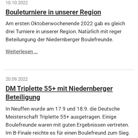
10.10.2022
2.
Bouleturniere in unserer Region
Platz
im
Am ersten Oktoberwochenende 2022 gab es gleich
BPV
drei Turniere in unserer Region. Natürlich mit reger
Pokal
Beteilungung der Niedernberger Boulefreunde.
Bouleturniere
Weiterlesen …
in
unserer
Region
20.09.2022
DM Triplette 55+ mit Niedernberger
Beteiligung
In Neuffen wurde am 17.9 und 18.9. die Deutsche
Meisterschaft Triplette 55+ ausgetragen. Einige
Boulefreunde waren mit guten Ergebnissen vertreten.
Im B-Finale reichte es für einen Boulefreund zum Sieg.