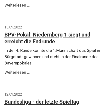
DM
Weiterlesen …
Triplette
55+
mit
15.09.2022
Niedernberger
BPV-Pokal: Niedernberg 1 siegt und
Beteiligung
erreicht die Endrunde
In der 4. Runde konnte die 1.Mannschaft das Spiel in
Bürgstadt gewinnen und steht in der Finalrunde des
Bayernpokales!
BPV-
Weiterlesen …
Pokal:
Niedernberg
1
12.09.2022
siegt
Bundesliga - der letzte Spieltag
und